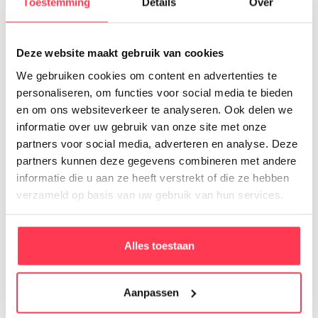
Toestemming
Details
Over
Deze website maakt gebruik van cookies
We gebruiken cookies om content en advertenties te
We werkten met diverse marketing bureaus en
personaliseren, om functies voor social media te bieden
volgden marketing trainingen, maar het lukte
en om ons websiteverkeer te analyseren. Ook delen we
maar niet onze marketing verder te
informatie over uw gebruik van onze site met onze
partners voor social media, adverteren en analyse. Deze
professionaliseren. Onze sales cyclus is niet
partners kunnen deze gegevens combineren met andere
eenvoudig, en ons product complex, dus vond
informatie die u aan ze heeft verstrekt of die ze hebben
ik het lastig een partij te vinden die ons écht
verzameld op basis van uw gebruik van hun services.
begreep. Na het eerste gesprek met Robin en
Robin van Big Thinkers was ik onder de indruk
van de rust, hun kennis en het enthousiasme
Alles toestaan
waarmee ze het e.e.a. overbrengen. Ben je een
B2B organisatie en wil je stappen maken met je
marketing? Dan raad ik deze jongens van harte
Aanpassen
aan.