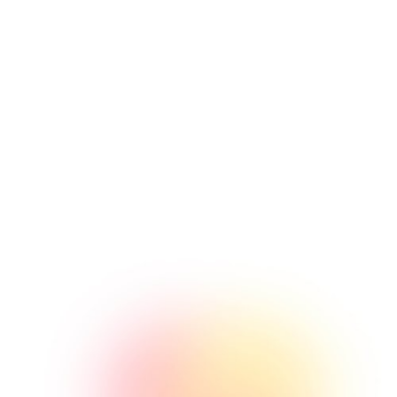
maken én in te zetten
Wij zorgen dat je exact gaat weten wat je
advertentiebudget oplevert