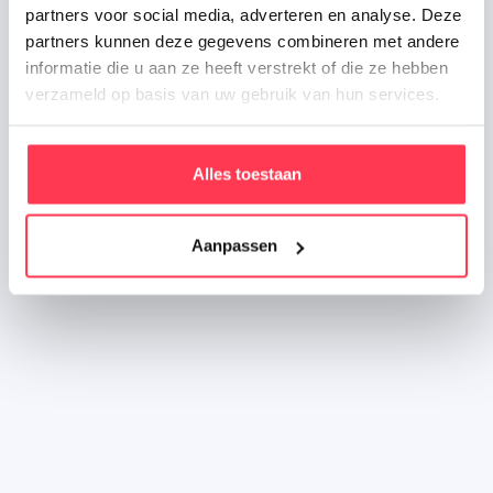
partners voor social media, adverteren en analyse. Deze
partners kunnen deze gegevens combineren met andere
informatie die u aan ze heeft verstrekt of die ze hebben
verzameld op basis van uw gebruik van hun services.
Alles toestaan
De Bonte Koe
Aanpassen
Strategische groei van de B2B tak
van de Bonte Koe
De Bonte Koe ging viraal in 2024, maar we
hielpen ook de B2B tak groeien met persoonlijke
chocolade cadeau's